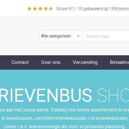
Score:
9.1
/ 10 gebaseerd op
1956
beoor
Contact
Over ons
Verzending
Betaalm
beoordelingen
RIEVENBUS
SH
ons aan het juiste adres. Dankzij ons brede assortiment A-mer
 brievenbussen, verzinkte brievenbussen, rvs brievenbussen
zowel t.b.v. wandmontage als voor vrijstaande plaatsing.