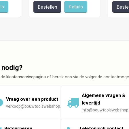
ls
Details
Bestellen
Beste
 nodig?
 de
klantenservicepagina
of bereik ons via de volgende contactmogel
Algemene vragen &
Vraag over een product
levertijd
verkoop@bouwtoolswebshop.nl
info@bouwtoolswebshop.
Retourneren
Telefonisch contact