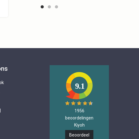
ons
ok
9.1
e
g
1956
beoordelingen
Kiyoh
Beoordeel