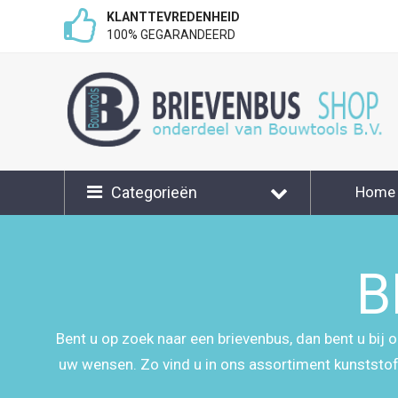
KLANTTEVREDENHEID
100% GEGARANDEERD
Categorieën
Home
Klant
B
Bent u op zoek naar een brievenbus, dan bent u bij 
uw wensen. Zo vind u in ons assortiment kunststof