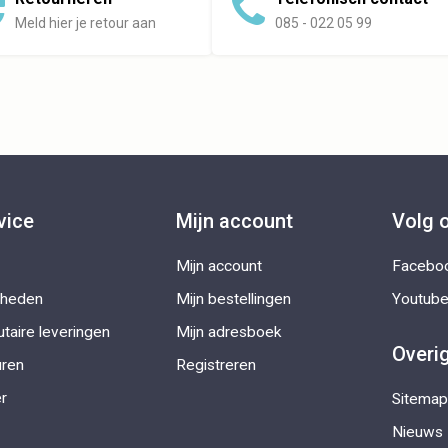
Meld hier je retour aan
085 - 022 05 99
vice
Mijn account
Volg 
Mijn account
Facebo
kheden
Mijn bestellingen
Youtub
taire leveringen
Mijn adresboek
Overi
uren
Registreren
r
Sitemap
Nieuws