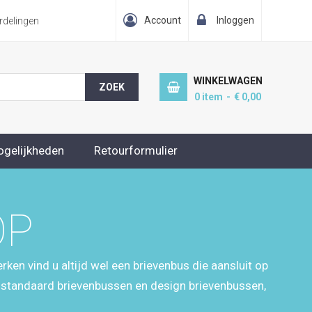
Account
Inloggen
delingen
WINKELWAGEN
ZOEK
0
item
€ 0,00
ogelijkheden
Retourformulier
OP
ken vind u altijd wel een brievenbus die aansluit op
, standaard brievenbussen en design brievenbussen,