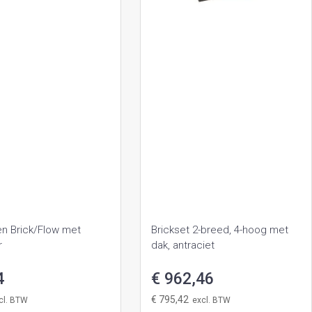
en Brick/Flow met
Brickset 2-breed, 4-hoog met
r
dak, antraciet
4
€ 962,46
€ 795,42