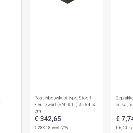
Post inbouwkast type Stoer!
Beplakk
v
kleur zwart (RAL9011) 35 tot 50
huiscijfe
cm
€ 342,65
€ 7,7
€ 283,18
€ 6,40