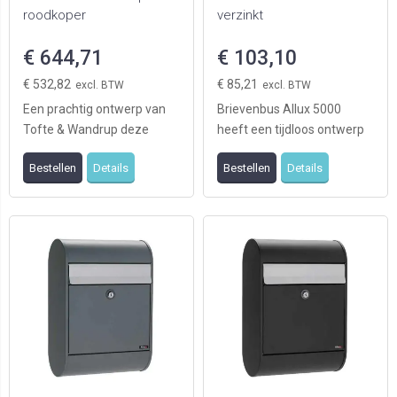
roodkoper
verzinkt
€ 644,71
€ 103,10
€ 532,82
€ 85,21
Een prachtig ontwerp van
Brievenbus Allux 5000
Tofte & Wandrup deze
heeft een tijdloos ontwerp
sierlijke ovale brievenbus
en is geschikt voor zowel
Bestellen
Details
Bestellen
Details
Allux Ellipse. De ...
moderne als kla ...