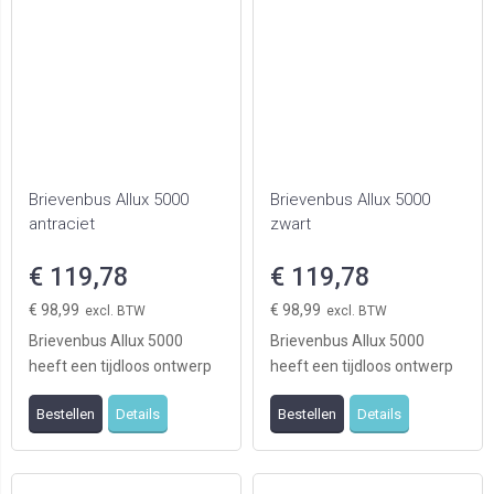
Brievenbus Allux 5000
Brievenbus Allux 5000
antraciet
zwart
€ 119,78
€ 119,78
€ 98,99
€ 98,99
Brievenbus Allux 5000
Brievenbus Allux 5000
heeft een tijdloos ontwerp
heeft een tijdloos ontwerp
en is geschikt voor zowel
en is geschikt voor zowel
Bestellen
Details
Bestellen
Details
moderne als kla ...
moderne als kla ...