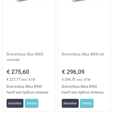
Brievenbus Allux 8900
Brievenbus Allux 8900 wit
verzinkt
€ 275,60
€ 296,09
€ 227,77
€ 244,70
Brievenbus Allux 8900
Brievenbus Allux 8900
heeft een tijdloos ontwerp
heeft een tijdloos ontwerp
en is daardoor zowel
en is daardoor zowel
Bestellen
Details
Bestellen
Details
geschikt voor modern ...
geschikt voor modern ...