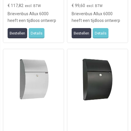
€ 117,82
€ 99,60
Brievenbus Allux 6000
Brievenbus Allux 6000
heeft een tijdloos ontwerp
heeft een tijdloos ontwerp
en is geschikt voor zowel
en is geschikt voor zowel
Bestellen
Details
Bestellen
Details
moderne als kla ...
moderne als kla ...