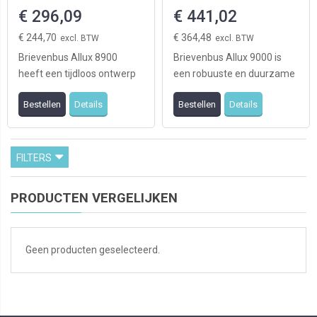
€ 296,09
€ 441,02
€ 244,70
€ 364,48
Brievenbus Allux 8900
Brievenbus Allux 9000 is
heeft een tijdloos ontwerp
een robuuste en duurzame
en is daardoor zowel
brievenbus. Deze
Bestellen
Details
Bestellen
Details
geschikt voor modern ...
brievenbus biedt veel r ...
FILTERS
PRODUCTEN VERGELIJKEN
Geen producten geselecteerd.