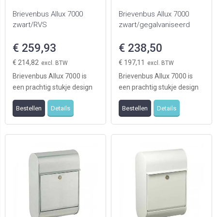
Brievenbus Allux 7000
Brievenbus Allux 7000
zwart/RVS
zwart/gegalvaniseerd
€ 259,93
€ 238,50
€ 214,82
€ 197,11
Brievenbus Allux 7000 is
Brievenbus Allux 7000 is
een prachtig stukje design
een prachtig stukje design
aan uw oprit. De brievenbus
aan uw oprit. De brievenbus
Bestellen
Details
Bestellen
Details
is geschik ...
is geschik ...