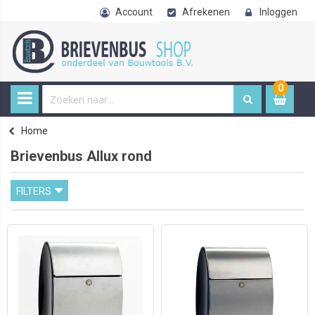
Account
Afrekenen
Inloggen
0
0
item
€ 
Home
Brievenbus Allux rond
FILTERS