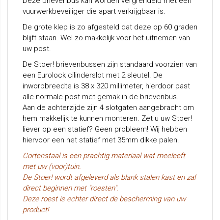
Deze brievenbus kan worden vergrendeld met een
vuurwerkbeveiliger die apart verkrijgbaar is.
De grote klep is zo afgesteld dat deze op 60 graden
blijft staan. Wel zo makkelijk voor het uitnemen van
uw post.
De Stoer! brievenbussen zijn standaard voorzien van
een Eurolock cilinderslot met 2 sleutel. De
inworpbreedte is 38 x 320 millimeter, hierdoor past
alle normale post met gemak in de brievenbus.
Aan de achterzijde zijn 4 slotgaten aangebracht om
hem makkelijk te kunnen monteren. Zet u uw Stoer!
liever op een statief? Geen probleem! Wij hebben
hiervoor een net statief met 35mm dikke palen.
Cortenstaal is een prachtig materiaal wat meeleeft
met uw (voor)tuin.
De Stoer! wordt afgeleverd als blank stalen kast en zal
direct beginnen met "roesten".
Deze roest is echter direct de bescherming van uw
product!