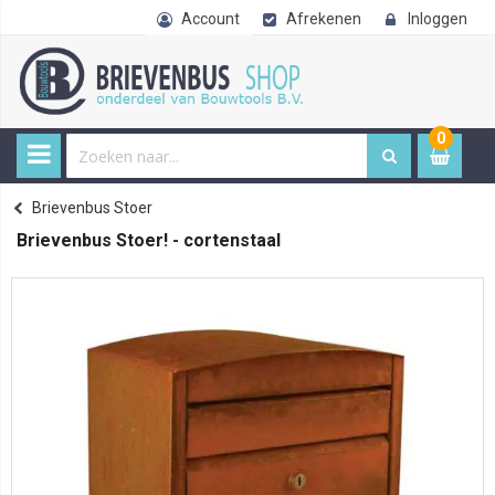
Account
Afrekenen
Inloggen
0
0
item
€ 
Brievenbus Stoer
Home
Brievenbus Stoer! - cortenstaal