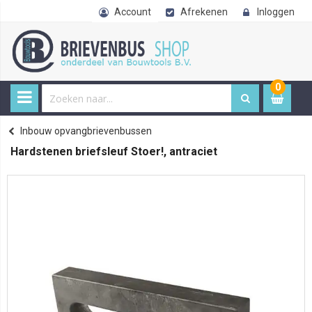
Account
Afrekenen
Inloggen
0
0
item
€ 
Inbouw opvangbrievenbussen
Home
Hardstenen briefsleuf Stoer!, antraciet